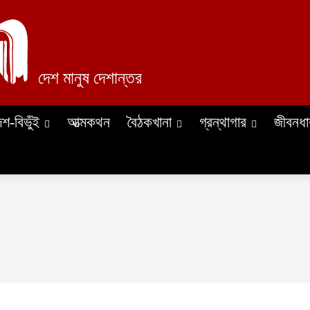
দেশ মানুষ দেশান্তর
েশ-বিভুঁই
আত্মকথন
বৈঠকখানা
গ্রন্থাগার
জীবনধা