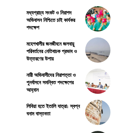
মধ্যপ্রাচ্য সংকট ও নিরাপদ
অভিবাসন নিশ্চিতে চাই কার্যকর
পদক্ষেপ
মহেশখালীর জনজীবনে জলবায়ু
পরিবর্তনের নেতিবাচক প্রভাব ও
উত্তরণের উপায়
নারী অভিবাসীদের নিরাপত্তা ও
পুনর্বাসনে সমন্বিত পদক্ষেপের
আহ্বান
লিবিয়া হতে ইতালি যাত্রা: স্বপ্ন
বনাম বাস্তবতা