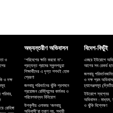
অভ্যন্তরীণ অভিবাসন
বিদেশ-বিভুঁই
্তা ও
‘পরিবেশের ক্ষতি করবো না’-
এবছর ইউরোপে অভি
েপের
প্রত্যন্ত গ্রামের স্কুলপড়ুয়া
আগের সব রেকর্ড ছাড
শিক্ষার্থীদের এ দৃপ্ত শপথই হোক
জলবায়ু পরিবর্তনজনিত
প্রেরণা
কি ও দক্ষ
ও দক্ষ শ্রম অভিবাস
সমূহ
জলবায়ু পরিবর্তনের ঝুঁকি প্রশমনে
চ্যালেঞ্জসমূহ (দ্বিতীয়
প্রয়োজন রেমিট্যান্সের কার্যকর ও
 পরিবার,
ইউরোপে স্বপ্নের
পরিবেশবান্ধব বিনিয়োগ
দ
অভিবাসন : মাধ্যম, 
উপকূলীয় এলাকার ‘জলবায়ু
ও ঝুঁকি বিশ্লেষণ
়ে রোহিঙ্গা
অভিবাসী’রা ত্রাণ নয়, স্থায়ী