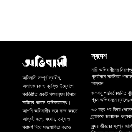
স্বদেশ
নারী অভিবাসীদের নিরাপত
পুনর্বাসনে সমন্বিত পদক্ষ
অভিবাসী সম্পূর্ণ স্বাধীন,
আহ্বান
অলাভজনক ও ব্যক্তি উদ্যোগে
জলবায়ু পরিবর্তনজনিত ঝুঁ
প্রতিষ্ঠিত একটি গণমাধ্যম হিসাবে
শ্রম অভিবাসনে চ্যালেঞ্জ
দায়িত্ব পালনে অঙ্গীকারাবদ্ধ।
৩৫ বছর পর ফিরে পেলেন
আপনি অভিবাসীর সঙ্গে কাজ করতে
ব্র্যাককে জানালেন ধন্যবা
আগ্রহী হলে, সংবাদ, তথ্য ও
সুন্দর জীবনের স্বপ্ন জাগিয
পরামর্শ দিয়ে সহযোগিতা করতে