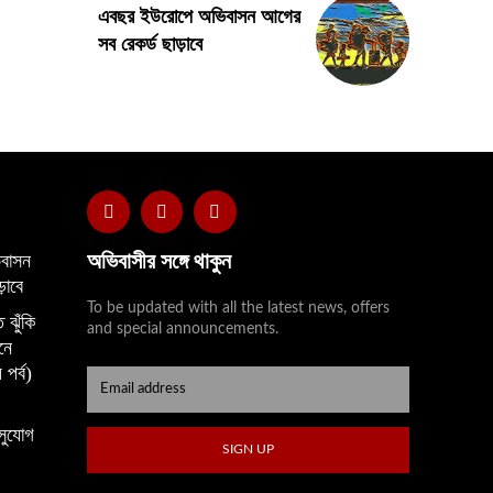
এবছর ইউরোপে অভিবাসন আগের
সব রেকর্ড ছাড়াবে
অভিবাসীর সঙ্গে থাকুন
বাসন
়াবে
To be updated with all the latest news, offers
 ঝুঁকি
and special announcements.
নে
 পর্ব)
সুযোগ
SIGN UP