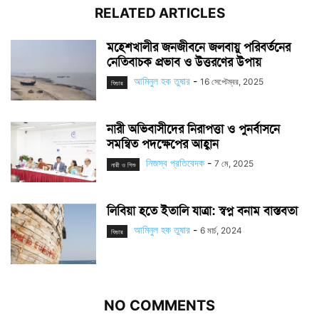
RELATED ARTICLES
মহেশখালীর জনজীবনে জলবায়ু পরিবর্তনের
নেতিবাচক প্রভাব ও উত্তরণের উপায়
আমিনুল হক তুষার
-
16 সেপ্টেম্বর, 2025
ফিচার
নারী অভিবাসীদের নিরাপত্তা ও পুনর্বাসনে
সমন্বিত পদক্ষেপের আহ্বান
নিজস্ব প্রতিবেদক
-
7 মে, 2025
নারী ও শিশু
লিবিয়া হতে ইতালি যাত্রা: স্বপ্ন বনাম বাস্তবতা
আমিনুল হক তুষার
-
6 মার্চ, 2024
ফিচার
NO COMMENTS