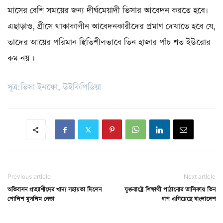
মাসের বেশি সময়ের জন্য দীর্ঘমেয়াদী ভিসার আবেদন করতে হবে।
এছাড়াও, গ্রীসে থাকাকালীন আবেদনকারীদের প্রমাণ দেখাতে হবে যে,
তাদের আয়ের পরিমান স্থিতিশীলভাবে তিন হাজার পাঁচ শত ইউরোর
কম নয় ।
সূত্র:ভিসা ইনফো, উইকিপিডিয়া
Previous article
Next article
অভিবাসন প্রত্যাশীদের খাদ্য সহায়তা দিলেন
যুক্তরাষ্ট্রে শিক্ষার্থী পাঠানোর তালিকায় তিন
পোলিশ মুসলিম নেতা
ধাপ এগিয়েছে বাংলাদেশ