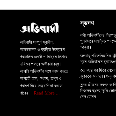
স্বদেশ
নারী অভিবাসীদের নিরাপত
পুনর্বাসনে সমন্বিত পদক্ষ
অভিবাসী সম্পূর্ণ স্বাধীন,
আহ্বান
অলাভজনক ও ব্যক্তি উদ্যোগে
জলবায়ু পরিবর্তনজনিত ঝুঁ
প্রতিষ্ঠিত একটি গণমাধ্যম হিসাবে
শ্রম অভিবাসনে চ্যালেঞ্জ
দায়িত্ব পালনে অঙ্গীকারাবদ্ধ।
৩৫ বছর পর ফিরে পেলেন
আপনি অভিবাসীর সঙ্গে কাজ করতে
ব্র্যাককে জানালেন ধন্যবা
আগ্রহী হলে, সংবাদ, তথ্য ও
সুন্দর জীবনের স্বপ্ন জাগিয
পরামর্শ দিয়ে সহযোগিতা করতে
শিশুদের দুঃসহ স্মৃতি ভোল
পারেন ।
Read More ...
দেস হোমস