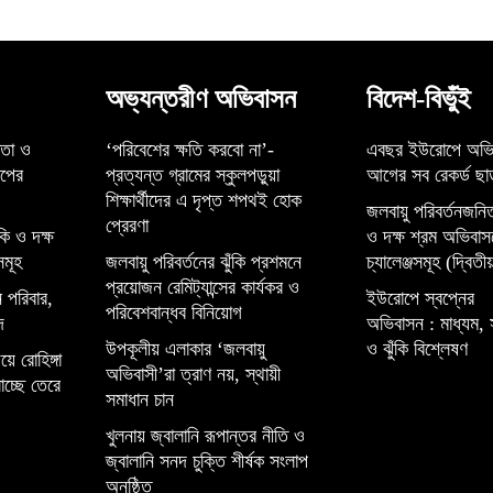
অভ্যন্তরীণ অভিবাসন
বিদেশ-বিভুঁই
্তা ও
‘পরিবেশের ক্ষতি করবো না’-
এবছর ইউরোপে অভি
েপের
প্রত্যন্ত গ্রামের স্কুলপড়ুয়া
আগের সব রেকর্ড ছাড
শিক্ষার্থীদের এ দৃপ্ত শপথই হোক
জলবায়ু পরিবর্তনজনিত
প্রেরণা
কি ও দক্ষ
ও দক্ষ শ্রম অভিবাস
সমূহ
জলবায়ু পরিবর্তনের ঝুঁকি প্রশমনে
চ্যালেঞ্জসমূহ (দ্বিতীয়
প্রয়োজন রেমিট্যান্সের কার্যকর ও
 পরিবার,
ইউরোপে স্বপ্নের
পরিবেশবান্ধব বিনিয়োগ
দ
অভিবাসন : মাধ্যম, 
উপকূলীয় এলাকার ‘জলবায়ু
ও ঝুঁকি বিশ্লেষণ
়ে রোহিঙ্গা
অভিবাসী’রা ত্রাণ নয়, স্থায়ী
াচ্ছে তেরে
সমাধান চান
খুলনায় জ্বালানি রূপান্তর নীতি ও
জ্বালানি সনদ চুক্তি শীর্ষক সংলাপ
অনুষ্ঠিত