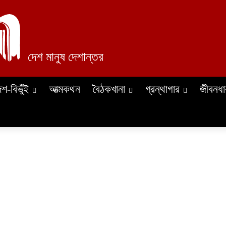
দেশ মানুষ দেশান্তর
েশ-বিভুঁই
আত্মকথন
বৈঠকখানা
গ্রন্থাগার
জীবনধা