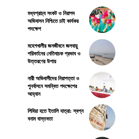
মধ্যপ্রাচ্য সংকট ও নিরাপদ
অভিবাসন নিশ্চিতে চাই কার্যকর
পদক্ষেপ
মহেশখালীর জনজীবনে জলবায়ু
পরিবর্তনের নেতিবাচক প্রভাব ও
উত্তরণের উপায়
নারী অভিবাসীদের নিরাপত্তা ও
পুনর্বাসনে সমন্বিত পদক্ষেপের
আহ্বান
লিবিয়া হতে ইতালি যাত্রা: স্বপ্ন
বনাম বাস্তবতা