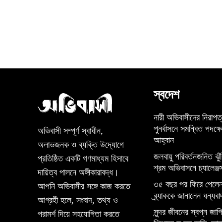
স্বদেশ
নারী অভিবাসীদের নিরাপত
পুনর্বাসনে সমন্বিত পদক্ষ
অভিবাসী সম্পূর্ণ স্বাধীন,
আহ্বান
অলাভজনক ও ব্যক্তি উদ্যোগে
জলবায়ু পরিবর্তনজনিত ঝুঁ
প্রতিষ্ঠিত একটি গণমাধ্যম হিসাবে
শ্রম অভিবাসনে চ্যালেঞ্জ
দায়িত্ব পালনে অঙ্গীকারাবদ্ধ।
৩৫ বছর পর ফিরে পেলেন
আপনি অভিবাসীর সঙ্গে কাজ করতে
ব্র্যাককে জানালেন ধন্যবা
আগ্রহী হলে, সংবাদ, তথ্য ও
সুন্দর জীবনের স্বপ্ন জাগিয
পরামর্শ দিয়ে সহযোগিতা করতে