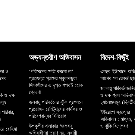
অভ্যন্তরীণ অভিবাসন
বিদেশ-বিভুঁই
্তা ও
‘পরিবেশের ক্ষতি করবো না’-
এবছর ইউরোপে অভি
েপের
প্রত্যন্ত গ্রামের স্কুলপড়ুয়া
আগের সব রেকর্ড ছাড
শিক্ষার্থীদের এ দৃপ্ত শপথই হোক
জলবায়ু পরিবর্তনজনিত
প্রেরণা
কি ও দক্ষ
ও দক্ষ শ্রম অভিবাস
সমূহ
জলবায়ু পরিবর্তনের ঝুঁকি প্রশমনে
চ্যালেঞ্জসমূহ (দ্বিতীয়
প্রয়োজন রেমিট্যান্সের কার্যকর ও
 পরিবার,
ইউরোপে স্বপ্নের
পরিবেশবান্ধব বিনিয়োগ
দ
অভিবাসন : মাধ্যম, 
উপকূলীয় এলাকার ‘জলবায়ু
ও ঝুঁকি বিশ্লেষণ
়ে রোহিঙ্গা
অভিবাসী’রা ত্রাণ নয়, স্থায়ী