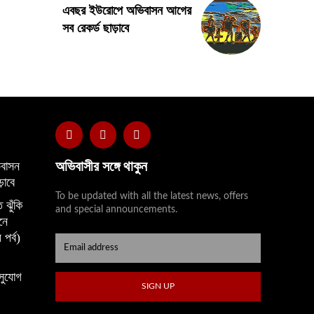
এবছর ইউরোপে অভিবাসন আগের
সব রেকর্ড ছাড়াবে
অভিবাসীর সঙ্গে থাকুন
বাসন
়াবে
To be updated with all the latest news, offers
 ঝুঁকি
and special announcements.
নে
 পর্ব)
সুযোগ
SIGN UP