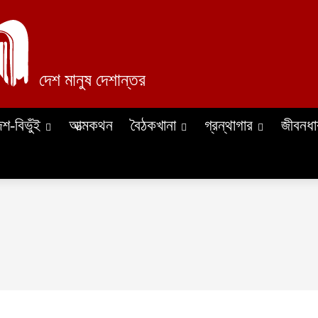
দেশ মানুষ দেশান্তর
েশ-বিভুঁই
আত্মকথন
বৈঠকখানা
গ্রন্থাগার
জীবনধা