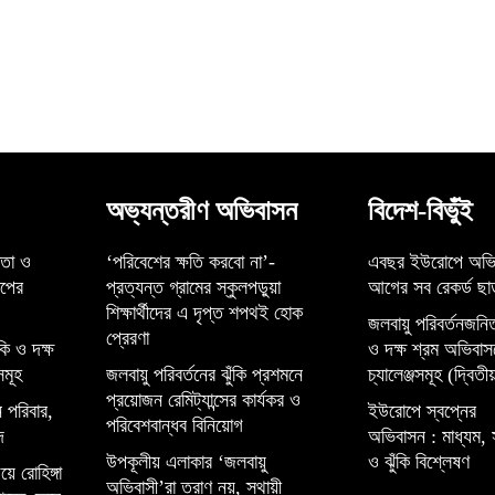
অভ্যন্তরীণ অভিবাসন
বিদেশ-বিভুঁই
্তা ও
‘পরিবেশের ক্ষতি করবো না’-
এবছর ইউরোপে অভি
েপের
প্রত্যন্ত গ্রামের স্কুলপড়ুয়া
আগের সব রেকর্ড ছাড
শিক্ষার্থীদের এ দৃপ্ত শপথই হোক
জলবায়ু পরিবর্তনজনিত
প্রেরণা
কি ও দক্ষ
ও দক্ষ শ্রম অভিবাস
সমূহ
জলবায়ু পরিবর্তনের ঝুঁকি প্রশমনে
চ্যালেঞ্জসমূহ (দ্বিতীয়
প্রয়োজন রেমিট্যান্সের কার্যকর ও
 পরিবার,
ইউরোপে স্বপ্নের
পরিবেশবান্ধব বিনিয়োগ
দ
অভিবাসন : মাধ্যম, 
উপকূলীয় এলাকার ‘জলবায়ু
ও ঝুঁকি বিশ্লেষণ
়ে রোহিঙ্গা
অভিবাসী’রা ত্রাণ নয়, স্থায়ী