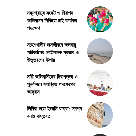
মধ্যপ্রাচ্য সংকট ও নিরাপদ
অভিবাসন নিশ্চিতে চাই কার্যকর
পদক্ষেপ
মহেশখালীর জনজীবনে জলবায়ু
পরিবর্তনের নেতিবাচক প্রভাব ও
উত্তরণের উপায়
নারী অভিবাসীদের নিরাপত্তা ও
পুনর্বাসনে সমন্বিত পদক্ষেপের
আহ্বান
লিবিয়া হতে ইতালি যাত্রা: স্বপ্ন
বনাম বাস্তবতা