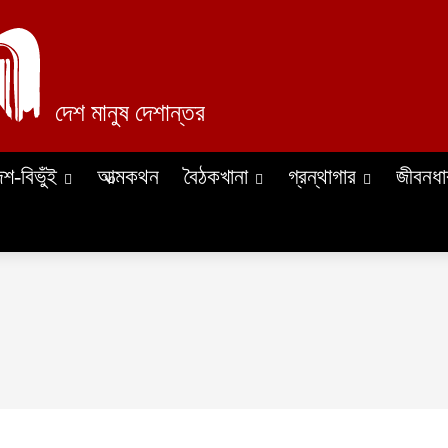
দেশ মানুষ দেশান্তর
েশ-বিভুঁই
আত্মকথন
বৈঠকখানা
গ্রন্থাগার
জীবনধা