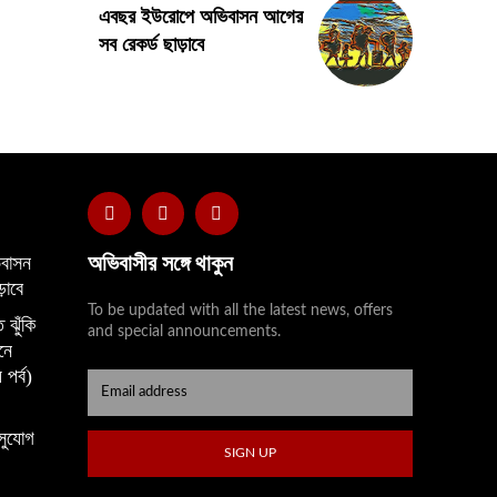
এবছর ইউরোপে অভিবাসন আগের
সব রেকর্ড ছাড়াবে
অভিবাসীর সঙ্গে থাকুন
বাসন
়াবে
To be updated with all the latest news, offers
 ঝুঁকি
and special announcements.
নে
 পর্ব)
সুযোগ
SIGN UP