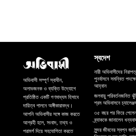
স্বদেশ
নারী অভিবাসীদের নিরাপত
পুনর্বাসনে সমন্বিত পদক্ষ
অভিবাসী সম্পূর্ণ স্বাধীন,
আহ্বান
অলাভজনক ও ব্যক্তি উদ্যোগে
জলবায়ু পরিবর্তনজনিত ঝুঁ
প্রতিষ্ঠিত একটি গণমাধ্যম হিসাবে
শ্রম অভিবাসনে চ্যালেঞ্জ
দায়িত্ব পালনে অঙ্গীকারাবদ্ধ।
৩৫ বছর পর ফিরে পেলেন
আপনি অভিবাসীর সঙ্গে কাজ করতে
ব্র্যাককে জানালেন ধন্যবা
আগ্রহী হলে, সংবাদ, তথ্য ও
সুন্দর জীবনের স্বপ্ন জাগিয
পরামর্শ দিয়ে সহযোগিতা করতে