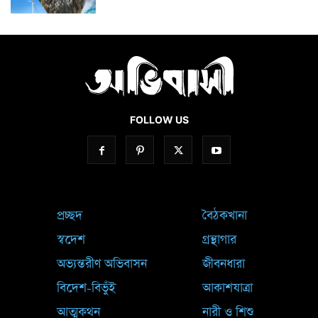
FOLLOW US
প্রচ্ছদ
বৈঠকখানা
স্বদেশ
গ্রন্থাগার
অভ্যন্তরীণ অভিবাসন
জীবনধারা
বিদেশ-বিভুঁই
আকাশযাত্রা
আত্মকথন
নারী ও শিশু