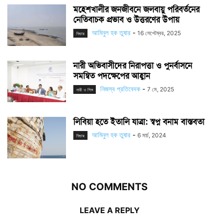
মহেশখালীর জনজীবনে জলবায়ু পরিবর্তনের
নেতিবাচক প্রভাব ও উত্তরণের উপায়
আমিনুল হক তুষার
-
16 সেপ্টেম্বর, 2025
ফিচার
নারী অভিবাসীদের নিরাপত্তা ও পুনর্বাসনে
সমন্বিত পদক্ষেপের আহ্বান
নিজস্ব প্রতিবেদক
-
7 মে, 2025
নারী ও শিশু
লিবিয়া হতে ইতালি যাত্রা: স্বপ্ন বনাম বাস্তবতা
আমিনুল হক তুষার
-
6 মার্চ, 2024
ফিচার
NO COMMENTS
LEAVE A REPLY