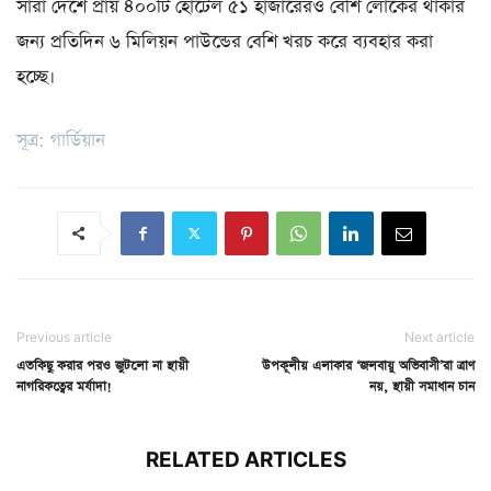
সারা দেশে প্রায় ৪০০টি হোটেল ৫১ হাজারেরও বেশি লোকের থাকার
জন্য প্রতিদিন ৬ মিলিয়ন পাউন্ডের বেশি খরচ করে ব্যবহার করা
হচ্ছে।
সূত্র: গার্ডিয়ান
Previous article
Next article
এতকিছু করার পরও জুটলো না স্থায়ী
উপকূলীয় এলাকার ‘জলবায়ু অভিবাসী’রা ত্রাণ
নাগরিকত্বের মর্যাদা!
নয়, স্থায়ী সমাধান চান
RELATED ARTICLES