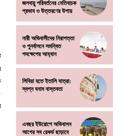
জলবায়ু পরিবর্তনের নেতিবাচক
প্রভাব ও উত্তরণের উপায়
নারী অভিবাসীদের নিরাপত্তা
ও পুনর্বাসনে সমন্বিত
পদক্ষেপের আহ্বান
ি
র
ষ
লিবিয়া হতে ইতালি যাত্রা:
স্বপ্ন বনাম বাস্তবতা
০
া
এবছর ইউরোপে অভিবাসন
আগের সব রেকর্ড ছাড়াবে