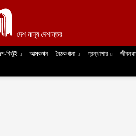
দেশ মানুষ দেশান্তর
েশ-বিভুঁই
আত্মকথন
বৈঠকখানা
গ্রন্থাগার
জীবনধা