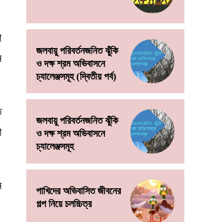
ি
জলবায়ু পরিবর্তনজনিত ঝুঁকি
ন
ও দক্ষ শ্রম অভিবাসনে
চ্যালেঞ্জসমূহ (দ্বিতীয় পর্ব)
ে
জলবায়ু পরিবর্তনজনিত ঝুঁকি
া
ও দক্ষ শ্রম অভিবাসনে
চ্যালেঞ্জসমূহ
ে
পাখিদের অভিবাসিত জীবনের
গল্প নিয়ে চলচ্চিত্র