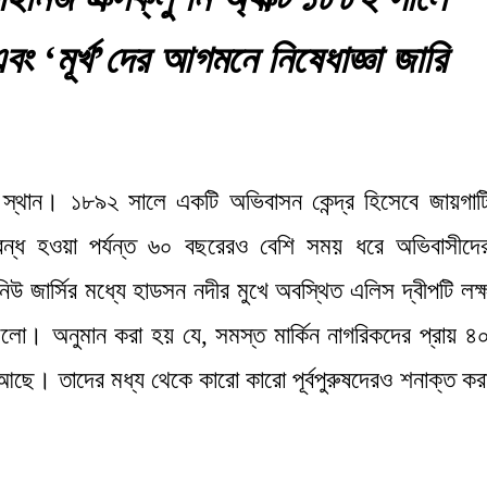
 ‘মূর্খ’দের আগমনে নিষেধাজ্ঞা জারি
 স্থান। ১৮৯২ সালে একটি অভিবাসন কেন্দ্র হিসেবে জায়গাট
্ধ হওয়া পর্যন্ত ৬০ বছরেরও বেশি সময় ধরে অভিবাসীদে
 জার্সির মধ্যে হাডসন নদীর মুখে অবস্থিত এলিস দ্বীপটি লক্
িলো। অনুমান করা হয় যে, সমস্ত মার্কিন নাগরিকদের প্রায় ৪
আছে। তাদের মধ্য থেকে কারো কারো পূর্বপুরুষদেরও শনাক্ত কর