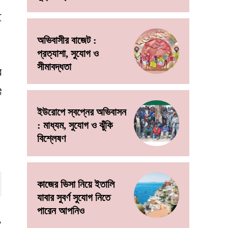
ই
অভিবাসীর বাজেট :
প্রত্যাশা, সুযোগ ও
সীমাবদ্ধতা
র
ি
ইউরোপে স্বপ্নের অভিবাসন
: মাধ্যম, সুযোগ ও ঝুঁকি
বিশ্লেষণ
কাজের ভিসা নিয়ে ইতালি
যাবার সুবর্ণ সুযোগ নিতে
পারেন আপনিও
,