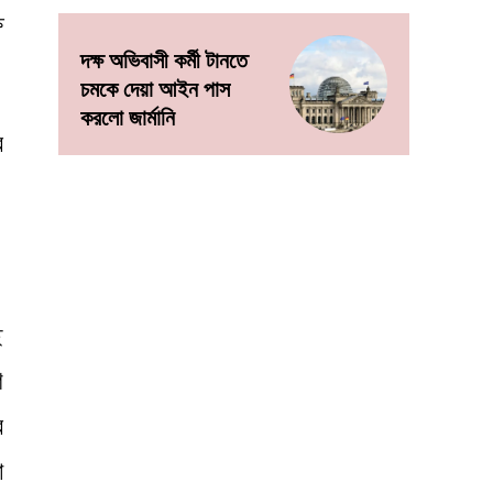
ষ
দক্ষ অভিবাসী কর্মী টানতে
চমকে দেয়া আইন পাস
করলো জার্মানি
র
ি
ণ
র
া