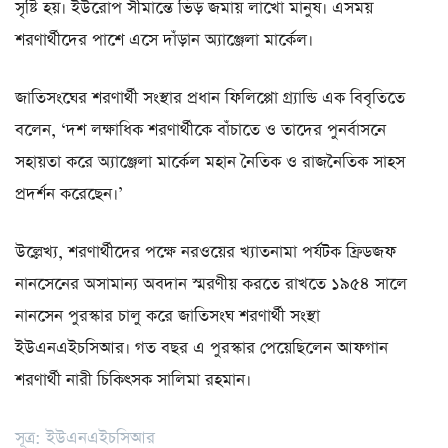
সৃষ্টি হয়। ইউরোপ সীমান্তে ভিড় জমায় লাখো মানুষ। এসময়
শরণার্থীদের পাশে এসে দাঁড়ান অ্যাঞ্জেলা মার্কেল।
জাতিসংঘের শরণার্থী সংস্থার প্রধান ফিলিপ্পো গ্র্যান্ডি এক বিবৃতিতে
বলেন, ‘দশ লক্ষাধিক শরণার্থীকে বাঁচাতে ও তাদের পুনর্বাসনে
সহায়তা করে অ্যাঞ্জেলা মার্কেল মহান নৈতিক ও রাজনৈতিক সাহস
প্রদর্শন করেছেন।’
উল্লেখ্য, শরণার্থীদের পক্ষে নরওয়ের খ্যাতনামা পর্যটক ফ্রিডজফ
নানসেনের অসামান্য অবদান স্মরণীয় করতে রাখতে ১৯৫৪ সালে
নানসেন পুরস্কার চালু করে জাতিসংঘ শরণার্থী সংস্থা
ইউএনএইচসিআর। গত বছর এ পুরস্কার পেয়েছিলেন আফগান
শরণার্থী নারী চিকিৎসক সালিমা রহমান।
সূত্র: ইউএনএইচসিআর