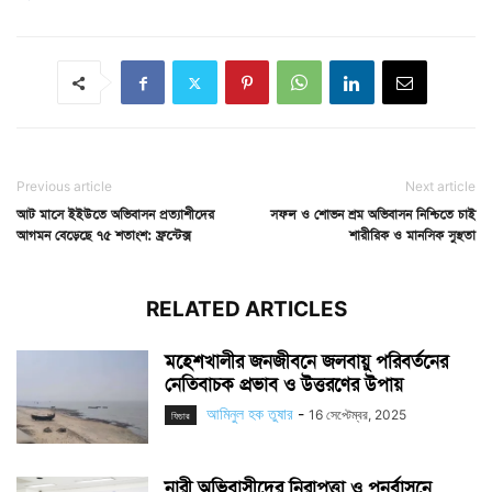
Previous article
Next article
আট মাসে ইইউতে অভিবাসন প্রত্যাশীদের
সফল
ও
শোভন
শ্রম
অভিবাসন
নিশ্চিতে
চাই
আগমন বেড়েছে ৭৫ শতাংশ: ফ্রন্টেক্স
শারীরিক
ও
মানসিক
সুস্থতা
RELATED ARTICLES
মহেশখালীর জনজীবনে জলবায়ু পরিবর্তনের
নেতিবাচক প্রভাব ও উত্তরণের উপায়
আমিনুল হক তুষার
-
16 সেপ্টেম্বর, 2025
ফিচার
নারী অভিবাসীদের নিরাপত্তা ও পুনর্বাসনে