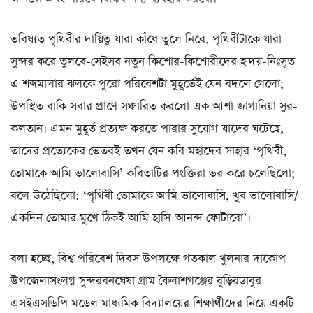
ভবিষ্যত পৃথিবীর দায়িত্ব যারা কাঁধে তুলে নিবে, পৃথিবীটাকে যারা
সুন্দর করে তুলবে-সেইসব নতুন কিশোর-কিশোরীদের হৃদয়-নিঃসৃত
এ শব্দমালার ঝলকে পুরো পরিবেশটা মুহূর্তেই যেন বদলে গেলো;
উপস্থিত বাকি সবার প্রাণে সঞ্চারিত করলো এক আশা জাগানিয়া সুর-
কলতান। এমন মুহূর্ত প্রত্যক্ষ করতে পারার সুযোগ যাদের ঘটেছে,
তাদের প্রত্যেকের ভেতরই তখন যেন কবি মহাদেব সাহার ‘পৃথিবী,
তোমাকে আমি ভালোবাসি’ কবিতাটির পংক্তিরা ভর করে চলেছিলো;
বলে উঠেছিলো: ‘পৃথিবী তোমাকে আমি ভালোবাসি, খুব ভালোবাসি/
একদিন তোমার মুখে ঠিকই আমি হাসি-আনন্দ ফোটাবো’।
বলা হচ্ছে, বিশ্ব পরিবেশ দিবস উপলক্ষে গতকাল খুলনার দাকোপ
উপজেলাসংলগ্ন সুন্দরবনঘেষা গ্রাম কৈলাশগঞ্জের বুড়িরডাবুর
এসইএসডিপি মডেল মাধ্যমিক বিদ্যালয়ের শিক্ষার্থীদের নিয়ে একটি