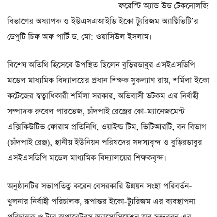
ফরেস্টি অ্যান্ড উড টেকনোলজি
বিভাগের অধ্যাপক ও ইউএসএআইডি ইকো ট্যুরিজম অ্যাক্টিভিটি’র
ডেপুটি চিফ অফ পার্টি ড. মো: ওয়াসিউল ইসলাম।
বিশেষ অতিথি হিসেবে উপস্থিত ছিলেন বুড়িরডাবুর এসইএসডিপি
মডেল মাধ্যমিক বিদ্যালয়ের প্রধান শিক্ষক সুকল্যাণ রায়, শর্মিলা ইকো
কটেজের স্বত্বাধিকারী শর্মিলা সরকার, অভিবাসী ডটকম এর নির্বাহী
সম্পাদক রুবেল পারভেজ, চাঁদপাই রেঞ্জের কো-ম্যানেজমেন্ট
এক্সিকিউটিভ ফোরাম প্রতিনিধি, ওয়াইল্ড টিম, ভিটিআরটি, বন বিভাগ
(চাঁদপাই রেঞ্জ), স্থানীয় ইউনিয়ন পরিষদের সদস্যবৃন্দ ও বুড়িরডাবুর
এসইএসডিপি মডেল মাধ্যমিক বিদ্যালয়ের শিক্ষকবৃন্দ।
অনুষ্ঠানটির সভাপতিত্ব করেন বেসরকারি উন্নয়ন সংস্থা পরিবর্তন-
খুলনার নির্বাহী পরিচালক, রূপান্তর ইকো-ট্যুরিজম এর ব্যবস্থাপনা