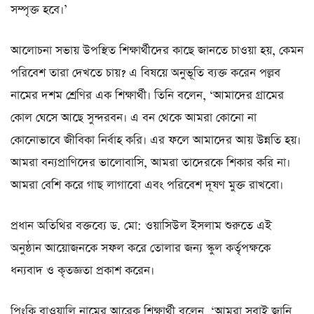
সম্পৃক্ত হবে।’
আলোচনা সভায় উপস্থিত শিক্ষার্থীদের কাছে জানতে চাওয়া হয়, কেমন
পরিবেশ তারা দেখতে চায়? এ বিষয়ে অনুভূতি ব্যক্ত করেন পল্লব
নামের দশম শ্রেণির এক শিক্ষার্থী। তিনি বলেন, ‘আমাদের গ্রামের
কোল ঘেসে আছে সুন্দরবন। এ বন থেকে আমরা কোনো না
কোনোভাবে জীবিকা নির্বাহ করি। এর ফলে আমাদের আয় উন্নতি হয়।
আমরা বন্যপ্রাণিদের ভালোবাসি, আমরা তাদেরকে শিকার করি না।
আমরা বেশি করে গাছ লাগাবো এবং পরিবেশ দূষণ মুক্ত রাখবো।
প্রধান অতিথির বক্তব্যে ড. মো: ওয়াসিউল ইসলাম শুরুতে এই
অনুষ্ঠান আয়োজনকে সফল করে তোলার জন্য স্কুল কর্তৃপক্ষকে
ধন্যবাদ ও কৃতজ্ঞতা প্রকাশ করেন।
পিংকি বাওয়ালি নামের আরেক শিক্ষার্থী বলেন, ‘আমরা সবাই জানি,