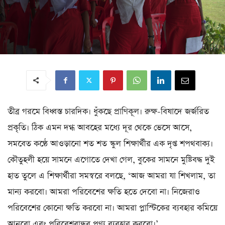
তীব্র গরমে বিধ্বস্ত চারদিক। ধুঁকছে প্রাণিকূল। রুক্ষ-বিষাদে জর্জরিত
প্রকৃতি। ঠিক এমন দগ্ধ আবহের মধ্যে দূর থেকে ভেসে আসে,
সমবেত কণ্ঠে আওড়ানো শত শত স্কুল শিক্ষার্থীর এক দৃপ্ত শপথবাক্য।
কৌতুহলী হয়ে সামনে এগোতে দেখা গেল, বুকের সামনে মুষ্টিবদ্ধ দুই
হাত তুলে এ শিক্ষার্থীরা সমস্বরে বলছে, ‘আজ আমরা যা শিখলাম, তা
মান্য করবো। আমরা পরিবেশের ক্ষতি হতে দেবো না। নিজেরাও
পরিবেশের কোনো ক্ষতি করবো না। আমরা প্লাস্টিকের ব্যবহার কমিয়ে
আনবো এবং পরিবেশবান্ধব পণ্য ব্যবহার করবো।’