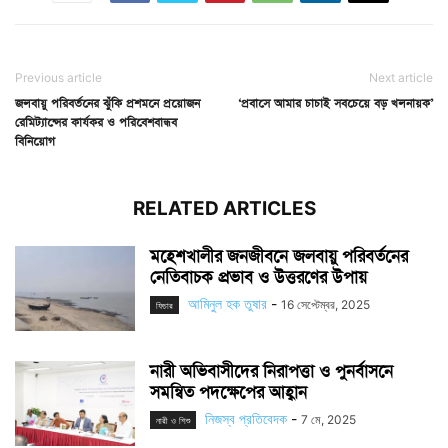
Previous article
Next article
জলবায়ু পরিবর্তনের ঝুঁকি প্রশমনে প্রয়োজন
‘প্রবাসে আমার চাচাই সবচেয়ে বড় খলনায়ক’
রেমিট্যান্সের কার্যকর ও পরিবেশবান্ধব
বিনিয়োগ
RELATED ARTICLES
মহেশখালীর জনজীবনে জলবায়ু পরিবর্তনের
নেতিবাচক প্রভাব ও উত্তরণের উপায়
আমিনুল হক তুষার
-
16 সেপ্টেম্বর, 2025
ফিচার
নারী অভিবাসীদের নিরাপত্তা ও পুনর্বাসনে
সমন্বিত পদক্ষেপের আহ্বান
নিজস্ব প্রতিবেদক
-
7 মে, 2025
নারী ও শিশু