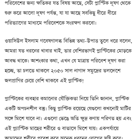
পরিবেশের জন্য ক্ষতিকর যত বিষয় আছে, সেটা প্লাস্টিক দূষণ থেকে
শুরু করে আলো দূষণ পর্যন্ত, যা যা আছে সবকিছু ধীরে ধীরে
পরিত্যাগের মাধ্যমে পরিবেশকে সংরক্ষণ করবো।
ওয়াসিউল ইসলাম গবেষণালব্ধ বিভিন্ন তথ্য-উপাত্ত তুলে ধরে বলেন,
আমরা যত ধরনের খাবার খাই, তার বেশিরভাগই প্লাস্টিকের মোড়কে
আবদ্ধ থাকে। আশংকার কথা, এখন যে মাত্রায় পরিবেশ দূষণ করা
হচ্ছে, তা চলতে থাকলে ২০৫০ সাল নাগাদ সমুদ্রের তলদেশে
জলপ্রাণির চেয়ে বেশি থাকবে এই প্লাস্টিক!
প্লাস্টিকের ব্যবহার কমানোর যৌক্তিকতা নিয়ে তিনি জানান, প্লাস্টিক
একটি অপচনশীল বস্তু। কিছু প্লাস্টিক রয়েছে যেগুলো কখনোই মাটির
সঙ্গে মিশে যাবে না। এগুলো ভেঙে অতি ক্ষুদ্র কণায় পরিণত হয় এবং
এই প্ল্যাস্টিক মাছের শরীরে ও বাতাসে মিশে যায়। একপর্যায়ে
আমাদের শরীরে প্রবেশ করে অনেক ধরনের রোগের সৃষ্টি করে।