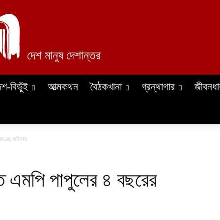
দেশ মানুষ দেশান্তর
েশ-বিভুঁই
আত্মকথন
বৈঠকখানা
গ্রন্থাগার
জীবনধা
াদণ্ড, জরিমানা
েতে এমপি পাপুলের ৪ বছরের