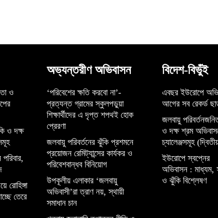
অভ্যন্তরীণ অভিবাসন
বিদেশ-বিভুঁই
্তা ও
‘পরিবেশের ক্ষতি করবো না’-
এবছর ইউরোপে অভি
েপের
প্রত্যন্ত গ্রামের স্কুলপড়ুয়া
আগের সব রেকর্ড ছাড
শিক্ষার্থীদের এ দৃপ্ত শপথই হোক
জলবায়ু পরিবর্তনজনিত
প্রেরণা
কি ও দক্ষ
ও দক্ষ শ্রম অভিবাস
সমূহ
জলবায়ু পরিবর্তনের ঝুঁকি প্রশমনে
চ্যালেঞ্জসমূহ (দ্বিতীয়
প্রয়োজন রেমিট্যান্সের কার্যকর ও
 পরিবার,
ইউরোপে স্বপ্নের
পরিবেশবান্ধব বিনিয়োগ
দ
অভিবাসন : মাধ্যম, 
উপকূলীয় এলাকার ‘জলবায়ু
ও ঝুঁকি বিশ্লেষণ
়ে রোহিঙ্গা
অভিবাসী’রা ত্রাণ নয়, স্থায়ী
াচ্ছে তেরে
সমাধান চান