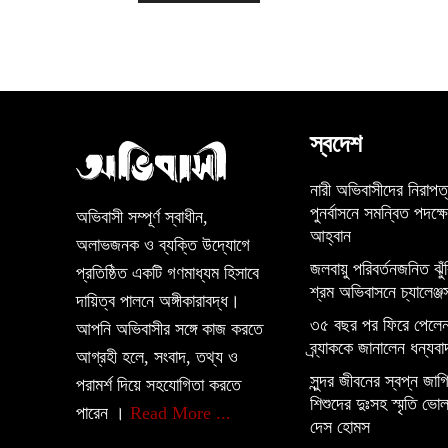
স্বদেশ
নারী অভিবাসীদের নিরাপত
পুনর্বাসনে সমন্বিত পদক্ষ
অভিবাসী সম্পূর্ণ স্বাধীন,
আহ্বান
অলাভজনক ও ব্যক্তি উদ্যোগে
জলবায়ু পরিবর্তনজনিত ঝুঁ
প্রতিষ্ঠিত একটি গণমাধ্যম হিসাবে
শ্রম অভিবাসনে চ্যালেঞ্জ
দায়িত্ব পালনে অঙ্গীকারাবদ্ধ।
৩৫ বছর পর ফিরে পেলেন
আপনি অভিবাসীর সঙ্গে কাজ করতে
ব্র্যাককে জানালেন ধন্যবা
আগ্রহী হলে, সংবাদ, তথ্য ও
সুন্দর জীবনের স্বপ্ন জাগিয
পরামর্শ দিয়ে সহযোগিতা করতে
শিশুদের দুঃসহ স্মৃতি ভোল
পারেন ।
Read More ...
দেস হোমস