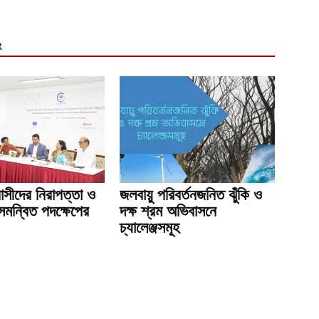
R
াসীদের নিরাপত্তা ও
জলবায়ু পরিবর্তনজনিত ঝুঁকি ও
 সমন্বিত পদক্ষেপের
দক্ষ শ্রম অভিবাসনে
চ্যালেঞ্জসমূহ