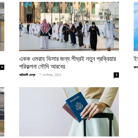
একক ওমরাহ ভিসার জন্য শীঘ্রই নতুন প্রক্রিয়ার
ই
পরিকল্পনা সৌদি আরবের
0
রুব
-
অভিবাসী ডেস্ক
7 সেপ্টেম্বর, 2021
0