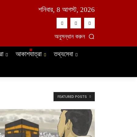
শনিবার, 8 আগস্ট, 2026
অনুসন্ধান করুন
রা
আকাশযাত্রা
তথ্যসেবা
FEATURED POSTS