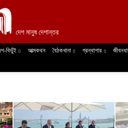
দেশ মানুষ দেশান্তর
েশ-বিভুঁই
আত্মকথন
বৈঠকখানা
গ্রন্থাগার
জীবনধা