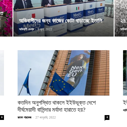
তে
অভিবাসীদের জন্য কাজের কোটা বাড়াচ্ছে ইতালি
২৪ 
অভিবাসী ডেস্ক
-
অভিবাস
9 জুন, 2022
কতদিন অনুপস্থিত থাকলে ইইউভূক্ত দেশে
ই
দীর্ঘমেয়াদী বাসিন্দার মর্যাদা হারাতে হয়?
লাম
-
0
রুবেল পারভেজ
27 জানুয়ারি, 2022
0