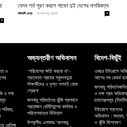
়া
যেসব শর্ত পূরণ করলে পাবেন দুই দেশের নাগরিকত্ব
-
অভিবাসী ডেস্ক
30 ডিসেম্বর, 2020
0
0
অভ্যন্তরীণ অভিবাসন
বিদেশ-বিভুঁই
্তা ও
‘পরিবেশের ক্ষতি করবো না’-
এবছর ইউরোপে অভি
েপের
প্রত্যন্ত গ্রামের স্কুলপড়ুয়া
আগের সব রেকর্ড ছাড
শিক্ষার্থীদের এ দৃপ্ত শপথই হোক
জলবায়ু পরিবর্তনজনিত
প্রেরণা
কি ও দক্ষ
ও দক্ষ শ্রম অভিবাস
সমূহ
জলবায়ু পরিবর্তনের ঝুঁকি প্রশমনে
চ্যালেঞ্জসমূহ (দ্বিতীয়
প্রয়োজন রেমিট্যান্সের কার্যকর ও
 পরিবার,
ইউরোপে স্বপ্নের
পরিবেশবান্ধব বিনিয়োগ
দ
অভিবাসন : মাধ্যম, 
উপকূলীয় এলাকার ‘জলবায়ু
ও ঝুঁকি বিশ্লেষণ
়ে রোহিঙ্গা