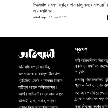
ডিজিটাল ভ্রমণ স্বাস্থ্য পাস চালু করবে মালয়েশিয
এয়ারলাইনস
-
অভিবাসী ডেস্ক
25 ফেব্রুয়ারি, 2021
স্বদেশ
নারী অভিবাসীদের নিরাপত
পুনর্বাসনে সমন্বিত পদক্ষ
অভিবাসী সম্পূর্ণ স্বাধীন,
আহ্বান
অলাভজনক ও ব্যক্তি উদ্যোগে
জলবায়ু পরিবর্তনজনিত ঝুঁ
প্রতিষ্ঠিত একটি গণমাধ্যম হিসাবে
শ্রম অভিবাসনে চ্যালেঞ্জ
দায়িত্ব পালনে অঙ্গীকারাবদ্ধ।
৩৫ বছর পর ফিরে পেলেন
আপনি অভিবাসীর সঙ্গে কাজ করতে
ব্র্যাককে জানালেন ধন্যবা
আগ্রহী হলে, সংবাদ, তথ্য ও
সুন্দর জীবনের স্বপ্ন জাগিয
পরামর্শ দিয়ে সহযোগিতা করতে