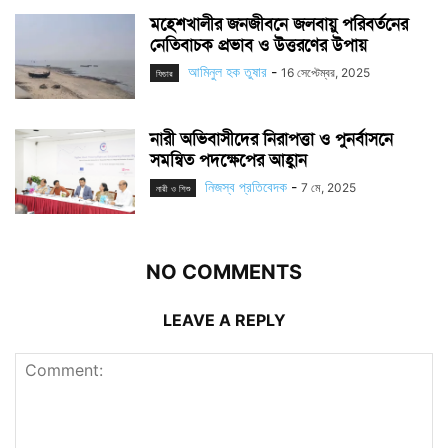
মহেশখালীর জনজীবনে জলবায়ু পরিবর্তনের
নেতিবাচক প্রভাব ও উত্তরণের উপায়
আমিনুল হক তুষার
-
16 সেপ্টেম্বর, 2025
ফিচার
নারী অভিবাসীদের নিরাপত্তা ও পুনর্বাসনে
সমন্বিত পদক্ষেপের আহ্বান
নিজস্ব প্রতিবেদক
-
7 মে, 2025
নারী ও শিশু
NO COMMENTS
LEAVE A REPLY