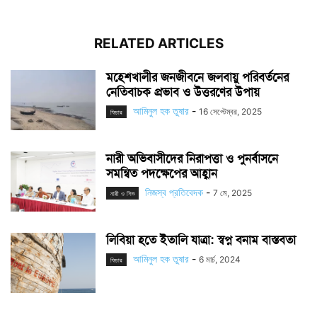
RELATED ARTICLES
মহেশখালীর জনজীবনে জলবায়ু পরিবর্তনের
নেতিবাচক প্রভাব ও উত্তরণের উপায়
আমিনুল হক তুষার
-
16 সেপ্টেম্বর, 2025
ফিচার
নারী অভিবাসীদের নিরাপত্তা ও পুনর্বাসনে
সমন্বিত পদক্ষেপের আহ্বান
নিজস্ব প্রতিবেদক
-
7 মে, 2025
নারী ও শিশু
লিবিয়া হতে ইতালি যাত্রা: স্বপ্ন বনাম বাস্তবতা
আমিনুল হক তুষার
-
6 মার্চ, 2024
ফিচার