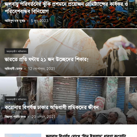
জলবায়ু পরিবর্তনের ঝুঁকি প্রশমনে প্রয়োজন রেমিট্যান্সের কার্যকর ও
পরিবেশবান্ধব বিনিয়োগ
আমিনুল হক তুষার
-
5 জুন, 2023
অভ্যন্তরীণ অভিবাসন
ভারতে প্রতি ঘণ্টায় ২১ জন উচ্ছেদের শিকার!
অভিবাসী ডেস্ক
-
12 সেপ্টেম্বর, 2021
অভ্যন্তরীণ অভিবাসন
করোনায় বিপর্যস্ত ঢাকার অভিবাসী শ্রমিকদের জীবন
নিজস্ব প্রতিবেদক
-
20 এপ্রিল, 2021
জলবায়ু বিপর্যয় রোধে ‘গ্রিন ইসলাম’ ধারণা কতোটা