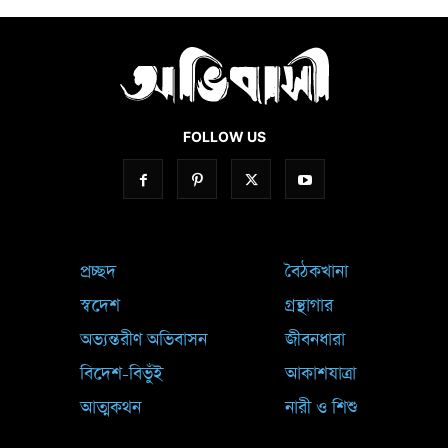
FOLLOW US
প্রচ্ছদ
বৈঠকখানা
স্বদেশ
গ্রন্থাগার
অভ্যন্তরীণ অভিবাসন
জীবনধারা
বিদেশ-বিভুঁই
আকাশযাত্রা
আত্মকথন
নারী ও শিশু